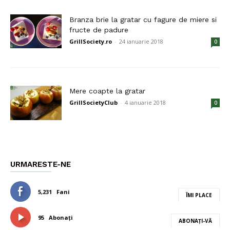
Branza brie la gratar cu fagure de miere si
fructe de padure
GrillSociety.ro
-
24 ianuarie 2018
0
Mere coapte la gratar
GrillSocietyClub
-
4 ianuarie 2018
0
URMARESTE-NE
5,231
Fani
ÎMI PLACE
95
Abonați
ABONAȚI-VĂ