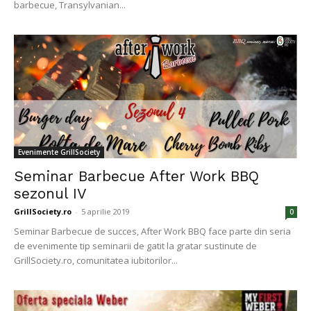
barbecue, Transylvanian...
Evenimente GrillSociety
Seminar Barbecue After Work BBQ
sezonul IV
GrillSociety.ro
-
5 aprilie 2019
0
Seminar Barbecue de succes, After Work BBQ face parte din seria
de evenimente tip seminarii de gatit la gratar sustinute de
GrillSociety.ro, comunitatea iubitorilor...