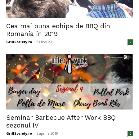
Cea mai buna echipa de BBQ din
Romania in 2019
GrillSociety.ro
-
23 mai 2019
2
Seminar Barbecue After Work BBQ
sezonul IV
GrillSociety.ro
-
5 aprilie 2019
0