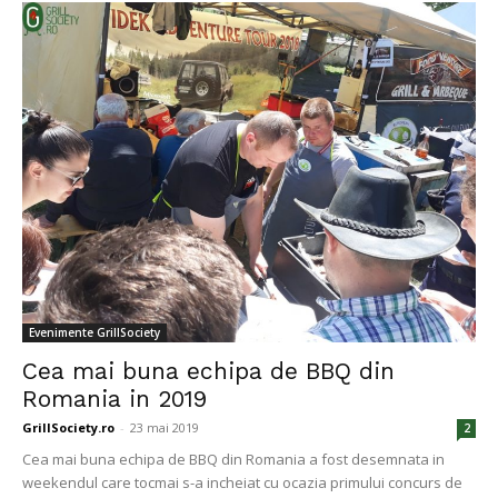
Evenimente GrillSociety
Cea mai buna echipa de BBQ din
Romania in 2019
GrillSociety.ro
-
23 mai 2019
2
Cea mai buna echipa de BBQ din Romania a fost desemnata in
weekendul care tocmai s-a incheiat cu ocazia primului concurs de