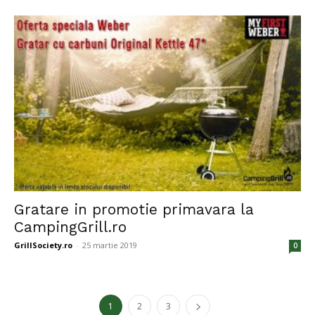
Gratare in promotie primavara la
CampingGrill.ro
GrillSociety.ro
-
25 martie 2019
0
1
2
3