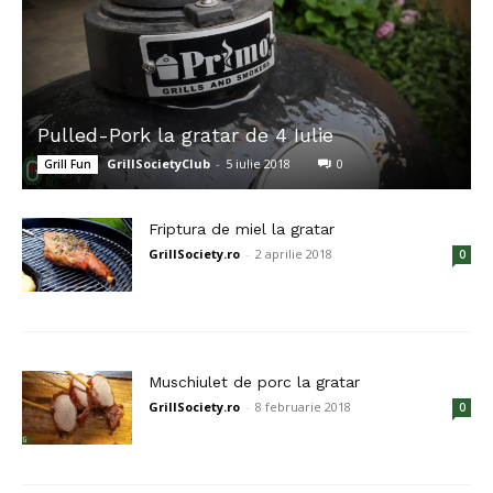
Pulled-Pork la gratar de 4 Iulie
GrillSocietyClub
-
5 iulie 2018
0
Grill Fun
Friptura de miel la gratar
GrillSociety.ro
-
2 aprilie 2018
0
Muschiulet de porc la gratar
GrillSociety.ro
-
8 februarie 2018
0