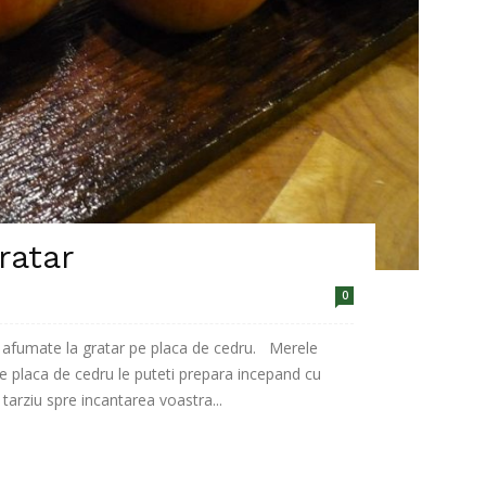
ratar
0
i afumate la gratar pe placa de cedru. Merele
e placa de cedru le puteti prepara incepand cu
arziu spre incantarea voastra...