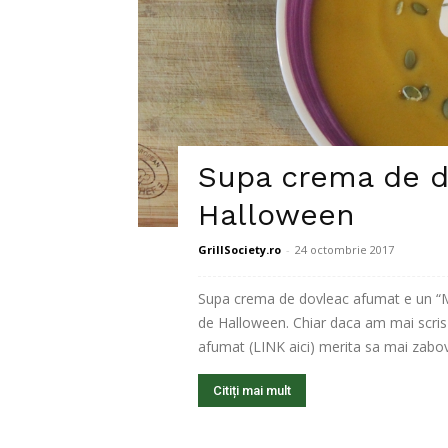
Supa crema de d
Halloween
GrillSociety.ro
-
24 octombrie 2017
Supa crema de dovleac afumat e un “Mu
de Halloween. Chiar daca am mai scri
afumat (LINK aici) merita sa mai zabov
Citiți mai mult