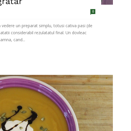
gratar
0
 vedere un preparat simplu, totusi cativa pasi (de
atatii considerabil rezulatatul final. Un dovleac
oamna, cand...