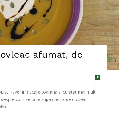
ovleac afumat, de
0
st Have” in fiecare toamna si cu atat mai mult
s despre cum se face supa crema de dovleac
im...