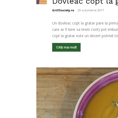
Dovleac copt la 
GrillSociety.ro
-
29 octombrie 2017
Un dovleac copt la gratar pare la prima
care ar fi bine sa tineti cont) pot imbun
copt la gratar este un desert potrivit t
Citiți mai mult