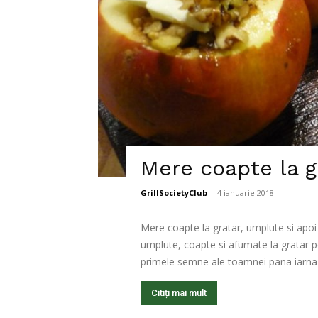
Mere coapte la g
GrillSocietyClub
-
4 ianuarie 2018
Mere coapte la gratar, umplute si apo
umplute, coapte si afumate la gratar p
primele semne ale toamnei pana iarna t
Citiți mai mult