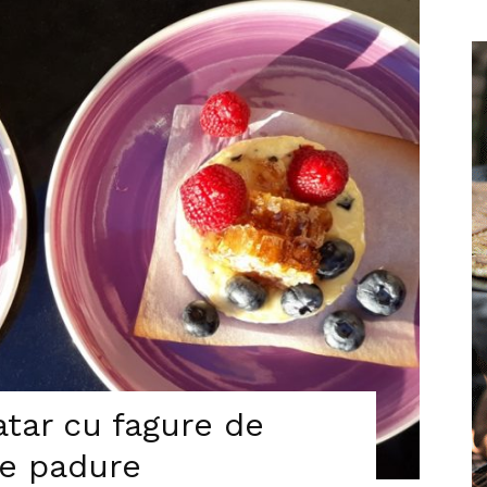
atar cu fagure de
de padure