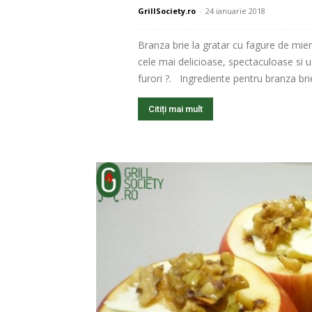
GrillSociety.ro
-
24 ianuarie 2018
Branza brie la gratar cu fagure de mier
cele mai delicioase, spectaculoase si us
furori ?. Ingrediente pentru branza brie 
Citiți mai mult