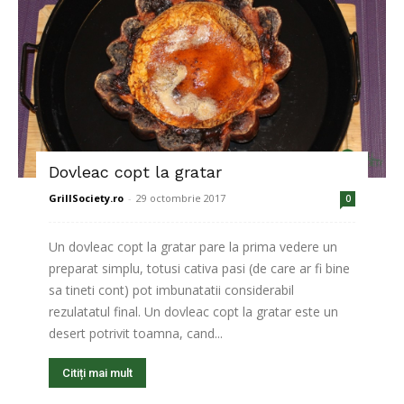
Dovleac copt la gratar
GrillSociety.ro
-
29 octombrie 2017
0
Un dovleac copt la gratar pare la prima vedere un
preparat simplu, totusi cativa pasi (de care ar fi bine
sa tineti cont) pot imbunatatii considerabil
rezulatatul final. Un dovleac copt la gratar este un
desert potrivit toamna, cand...
Citiți mai mult