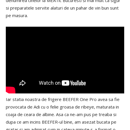
denumirea cinelor la MEATic Bucuresti si mai mult ca sigur
si preparatele servite alaturi de un pahar de vin bun sunt
pe masura.
Iar statia noastra de frigere BEEFER One Pro avea sa fie
provocata de Adi cu o felie groasa de ribeye, maturata in
coaja de ceara de albine. Asa ca ne-am pus pe treaba si
dupa ce am incins BEEFER-ul bine, am asezat bucata pe
gratar si am admirat cum in cateva minute s-a format o