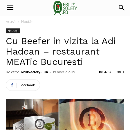
Acasă
Noutăți
Noutăți
Cu Beefer in vizita la Adi
Hadean – restaurant
MEATic Bucuresti
De către
GrillSocietyClub
-
19 martie 2019
4257
1
Facebook