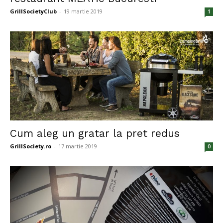
GrillSocietyClub
-
19 martie 2019
1
Cum aleg un gratar la pret redus
GrillSociety.ro
-
17 martie 2019
0