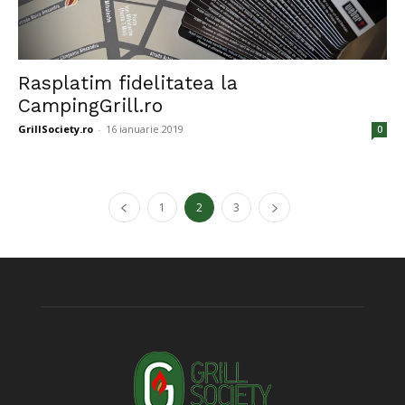
Rasplatim fidelitatea la
CampingGrill.ro
GrillSociety.ro
-
16 ianuarie 2019
0
1
2
3