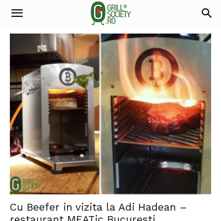
Cu Beefer in vizita la Adi Hadean –
restaurant MEATic Bucuresti