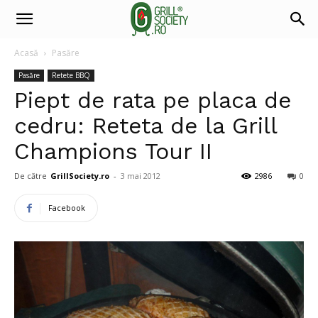
Acasă
Pasăre
Pasăre
Retete BBQ
Piept de rata pe placa de
cedru: Reteta de la Grill
Champions Tour II
De către
GrillSociety.ro
-
3 mai 2012
2986
0
Facebook