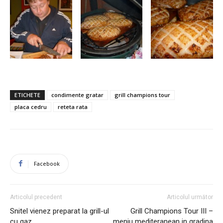
ETICHETE
condimente gratar
grill champions tour
placa cedru
reteta rata
Facebook
Articolul precedent
Articolul următor
Snitel vienez preparat la grill-ul
Grill Champions Tour III –
cu gaz
meniu mediteranean in gradina