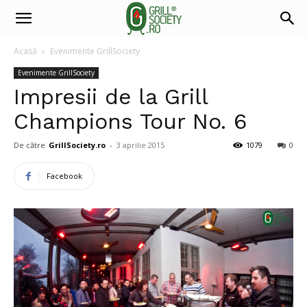
Acasă
Evenimente GrillSociety
Evenimente GrillSociety
Impresii de la Grill
Champions Tour No. 6
De către
GrillSociety.ro
-
3 aprilie 2015
1079
0
Facebook