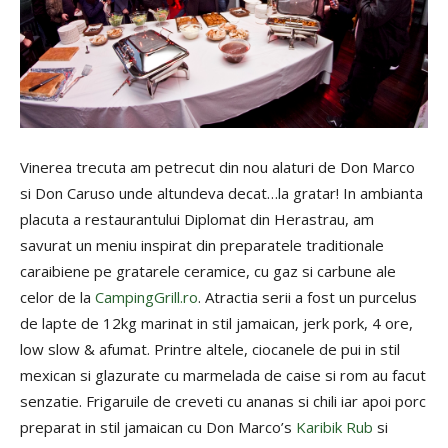
Vinerea trecuta am petrecut din nou alaturi de Don Marco
si Don Caruso unde altundeva decat…la gratar! In ambianta
placuta a restaurantului Diplomat din Herastrau, am
savurat un meniu inspirat din preparatele traditionale
caraibiene pe gratarele ceramice, cu gaz si carbune ale
celor de la
CampingGrill.ro
. Atractia serii a fost un purcelus
de lapte de 12kg marinat in stil jamaican, jerk pork, 4 ore,
low slow & afumat.
Printre altele, ciocanele de pui in stil
mexican si glazurate cu marmelada de caise si rom au facut
senzatie. Frigaruile de creveti cu ananas si chili iar apoi porc
preparat in stil jamaican cu Don Marco’s
Karibik Rub
si