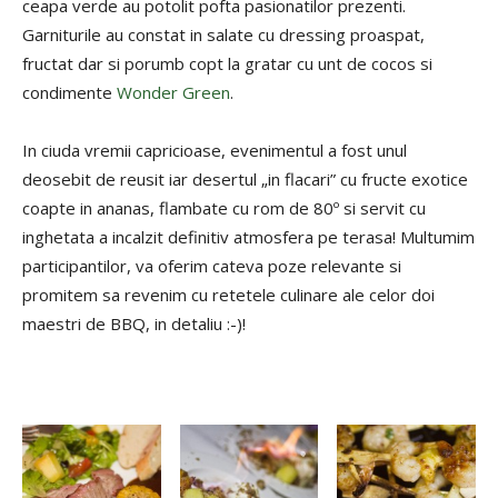
ceapa verde au potolit pofta pasionatilor prezenti.
Garniturile au constat in salate cu dressing proaspat,
fructat dar si porumb copt la gratar cu unt de cocos si
condimente
Wonder Green
.
In ciuda vremii capricioase, evenimentul a fost unul
deosebit de reusit iar desertul „in flacari” cu fructe exotice
coapte in ananas, flambate cu rom de 80º si servit cu
inghetata a incalzit definitiv atmosfera pe terasa! Multumim
participantilor, va oferim cateva poze relevante si
promitem sa revenim cu retetele culinare ale celor doi
maestri de BBQ, in detaliu :-)!