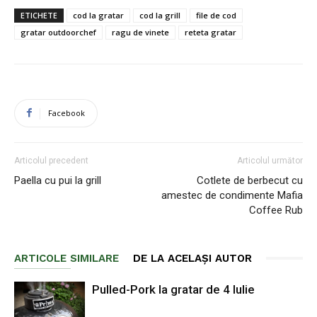
ETICHETE
cod la gratar
cod la grill
file de cod
gratar outdoorchef
ragu de vinete
reteta gratar
Facebook
Articolul precedent
Articolul următor
Paella cu pui la grill
Cotlete de berbecut cu
amestec de condimente Mafia
Coffee Rub
ARTICOLE SIMILARE
DE LA ACELAȘI AUTOR
Pulled-Pork la gratar de 4 Iulie