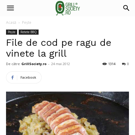
Acasă
Pește
Pește
Retete BBQ
File de cod pe ragu de
vinete la grill
De către
GrillSociety.ro
-
24 mai 2012
1314
0
Facebook