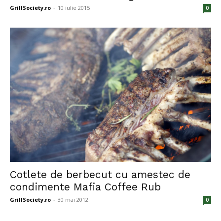
GrillSociety.ro
-
10 iulie 2015
0
Cotlete de berbecut cu amestec de
condimente Mafia Coffee Rub
GrillSociety.ro
-
30 mai 2012
0