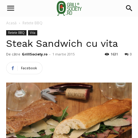
Acasă
Retete BBQ
Retete BBQ
Vita
Steak Sandwich cu vita
De către
GrillSociety.ro
-
1 martie 2015
1631
0
Facebook