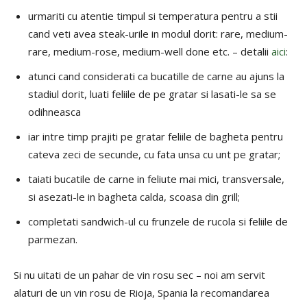
urmariti cu atentie timpul si temperatura pentru a stii
cand veti avea steak-urile in modul dorit: rare, medium-
rare, medium-rose, medium-well done etc. – detalii
aici
:
atunci cand considerati ca bucatille de carne au ajuns la
stadiul dorit, luati feliile de pe gratar si lasati-le sa se
odihneasca
iar intre timp prajiti pe gratar feliile de bagheta pentru
cateva zeci de secunde, cu fata unsa cu unt pe gratar;
taiati bucatile de carne in feliute mai mici, transversale,
si asezati-le in bagheta calda, scoasa din grill;
completati sandwich-ul cu frunzele de rucola si feliile de
parmezan.
Si nu uitati de un pahar de vin rosu sec – noi am servit
alaturi de un vin rosu de Rioja, Spania la recomandarea