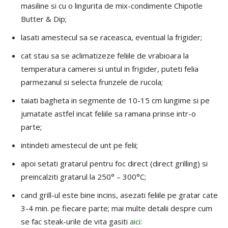
masiline si cu o lingurita de mix-condimente Chipotle
Butter & Dip;
lasati amestecul sa se raceasca, eventual la frigider;
cat stau sa se aclimatizeze feliile de vrabioara la
temperatura camerei si untul in frigider, puteti felia
parmezanul si selecta frunzele de rucola;
taiati bagheta in segmente de 10-15 cm lungime si pe
jumatate astfel incat feliile sa ramana prinse intr-o
parte;
intindeti amestecul de unt pe felii;
apoi setati gratarul pentru foc direct (direct grilling) si
preincalziti gratarul la 250° – 300°C;
cand grill-ul este bine incins, asezati feliile pe gratar cate
3-4 min. pe fiecare parte; mai multe detalii despre cum
se fac steak-urile de vita gasiti
aici
: