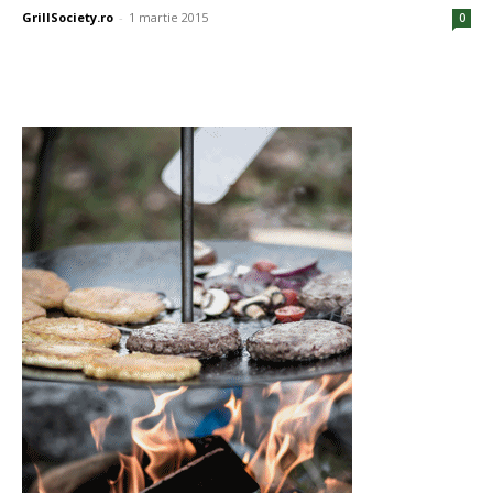
GrillSociety.ro
-
1 martie 2015
0