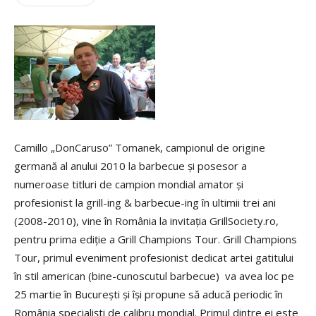
Camillo „DonCaruso” Tomanek, campionul de origine
germană al anului 2010 la barbecue şi posesor a
numeroase titluri de campion mondial amator şi
profesionist la grill-ing & barbecue-ing în ultimii trei ani
(2008-2010), vine în România la invitaţia GrillSociety.ro,
pentru prima ediţie a Grill Champions Tour. Grill Champions
Tour, primul eveniment profesionist dedicat artei gatitului
în stil american (bine-cunoscutul barbecue) va avea loc pe
25 martie în Bucureşti şi îşi propune să aducă periodic în
România specialişti de calibru mondial. Primul dintre ei este