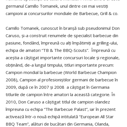
germanul Camillo Tomanek, unul dintre cei mai vestiţi
campioni ai concursurilor mondiale de Barbecue, Grill & co.
Camillo Tomanek, cunoscut în branşă sub pseudonimul Don
Caruso, şi-a construit renumele de specialist barbecue din
pasiune, fondând, împreună cu alţi împătimiţi ai grilling-ului,
echipa de amatori “TB & The BBQ-Scouts”. Împreună cu
aceştia a câştigat importante concursuri locale şi regionale,
obţinând, de-a lungul timpului, titluri importante precum:
Campion mondial la barbecue (World Barbecue Champion
2008), Campion al profesioniştilor germani de barbecue în
2009, după ce în 2007 şi 2008 a câştigat în Germania
titlurile de campion între amatori la această categorie. În
2010, Don Caruso a câştigat titlul de campion olandez
împreuna cu echipa “The Barbecue Palast”, iar în prezent
activează într-o nouă echipă intitulată “European All Star
BBQ Team”, alături de bucătari din Germania, Olanda,