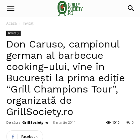
Acasă
Invitați
Invitați
Don Caruso, campionul
german al barbecue
cooking-ului, vine în
Bucureşti la prima ediţie
“Grill Champions Tour”,
organizată de
GrillSociety.ro
De către
GrillSociety.ro
-
8 martie 2011
1010
0
Facebook