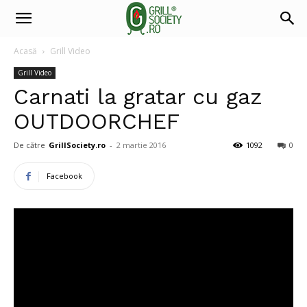
Acasă
Grill Video
Grill Video
Carnati la gratar cu gaz
OUTDOORCHEF
De către
GrillSociety.ro
-
2 martie 2016
1092
0
Facebook