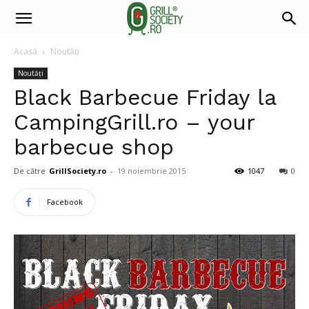
Acasă
Noutăți
Noutăți
Black Barbecue Friday la
CampingGrill.ro – your
barbecue shop
De către
GrillSociety.ro
-
19 noiembrie 2015
1047
0
Facebook