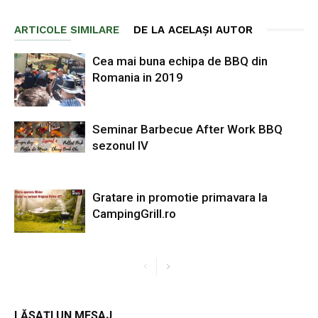
ARTICOLE SIMILARE
DE LA ACELAȘI AUTOR
Cea mai buna echipa de BBQ din
Romania in 2019
Seminar Barbecue After Work BBQ
sezonul IV
Gratare in promotie primavara la
CampingGrill.ro
LĂSAȚI UN MESAJ