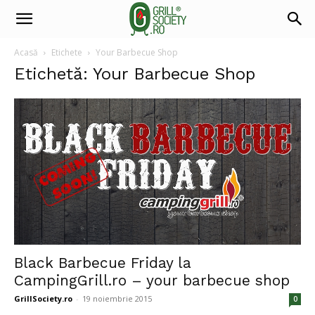
Acasă
Etichete
Your Barbecue Shop
Etichetă: Your Barbecue Shop
Black Barbecue Friday la
CampingGrill.ro – your barbecue shop
GrillSociety.ro
-
19 noiembrie 2015
0