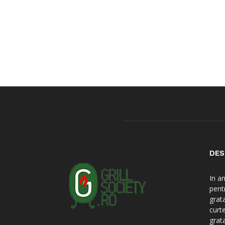
DES
In a
pent
grat
curt
grat