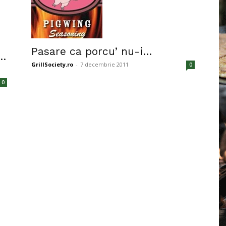
Pasare ca porcu’ nu-i…
 …
GrillSociety.ro
-
7 decembrie 2011
0
0