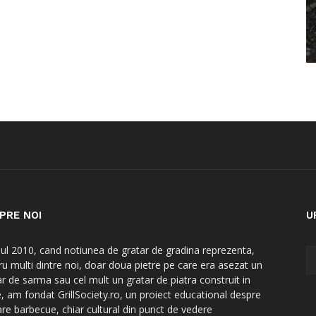
PRE NOI
U
nul 2010, cand notiunea de gratar de gradina reprezenta,
ru multi dintre noi, doar doua pietre pe care era asezat un
ar de sarma sau cel mult un gratar de piatra construit in
e, am fondat GrillSociety.ro, un proiect educational despre
are barbecue, chiar cultural din punct de vedere