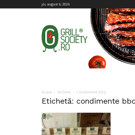
joi, august 6, 2026
Grill
Society
Acasă
Etichete
Condimente bbq
Etichetă: condimente bb