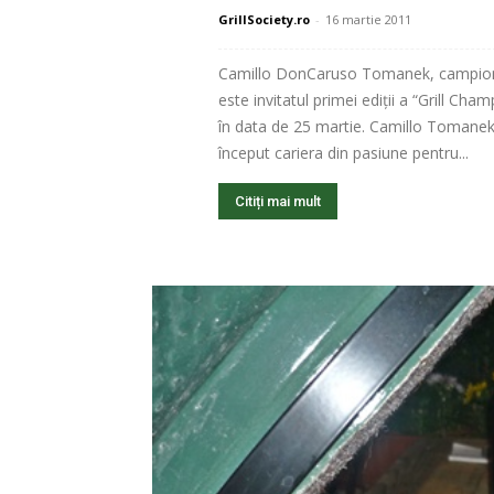
GrillSociety.ro
-
16 martie 2011
Camillo DonCaruso Tomanek, campion 
este invitatul primei ediţii a “Grill Ch
în data de 25 martie. Camillo Tomane
început cariera din pasiune pentru...
Citiți mai mult