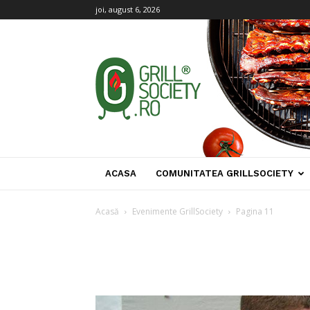
joi, august 6, 2026
Grill
Society
ACASA
COMUNITATEA GRILLSOCIETY
Acasă
Evenimente GrillSociety
Pagina 11