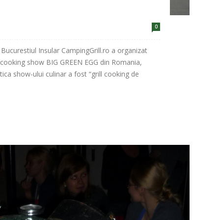
0
ucurestiul Insular CampingGrill.ro a organizat
yle cooking show BIG GREEN EGG din Romania,
ca show-ului culinar a fost “grill cooking de