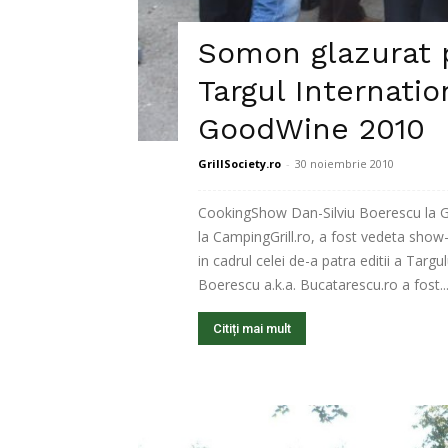
Somon glazurat 
Targul Internatio
GoodWine 2010
GrillSociety.ro
-
30 noiembrie 2010
CookingShow Dan-Silviu Boerescu la Go
la CampingGrill.ro, a fost vedeta show
in cadrul celei de-a patra editii a Targ
Boerescu a.k.a. Bucatarescu.ro a fost..
Citiți mai mult