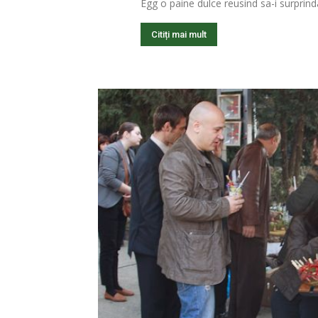
Egg o paine dulce reusind sa-i surprinda 
Citiți mai mult