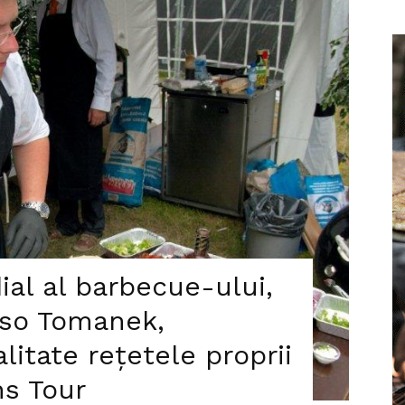
al al barbecue-ului,
so Tomanek,
litate reţetele proprii
ns Tour