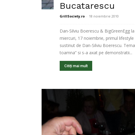
Bucatarescu
GrillSociety.ro
-
18 noiembrie 2010
Dan-Silviu Boerescu & BigGreenEgg la B
miercuri, 17 noiembrie, primul lifest
sustinut de Dan-Silviu Boerescu. Temati
toamna” si s-a axat pe demonstratii...
Citiți mai mult