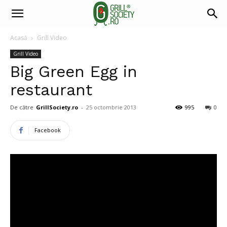
Acasă
Grill Video
Grill Video
Big Green Egg in
restaurant
De către
GrillSociety.ro
-
25 octombrie 2013
995
0
Facebook