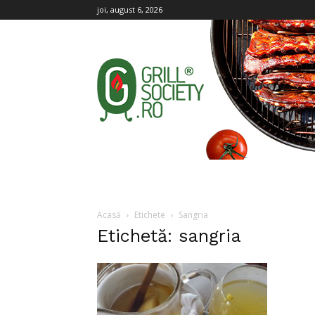
joi, august 6, 2026
Grill
Society
Acasă
Etichete
Sangria
Etichetă: sangria