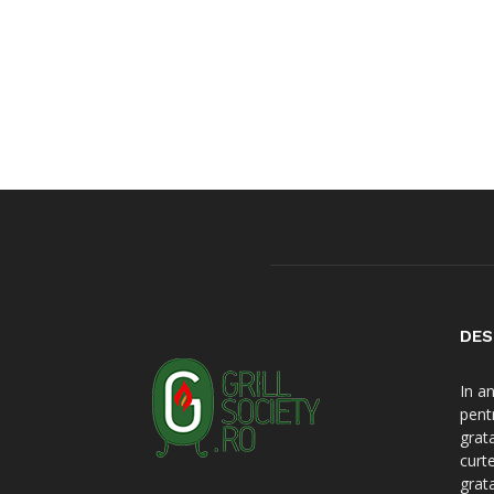
DES
In a
pent
grat
curt
grat