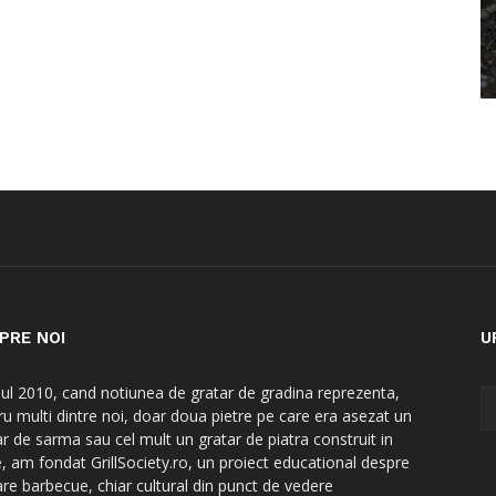
PRE NOI
U
nul 2010, cand notiunea de gratar de gradina reprezenta,
ru multi dintre noi, doar doua pietre pe care era asezat un
ar de sarma sau cel mult un gratar de piatra construit in
e, am fondat GrillSociety.ro, un proiect educational despre
are barbecue, chiar cultural din punct de vedere