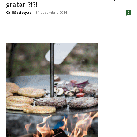
gratar ?!?!
GrillSociety.ro
-
31 decembrie 2014
0