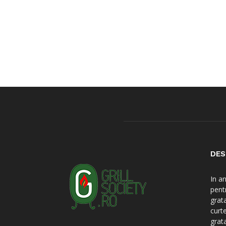
DES
In a
pent
grat
curt
grat