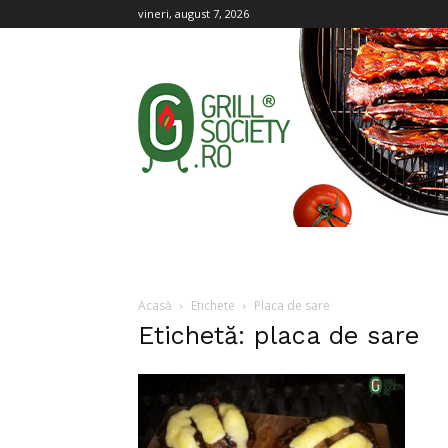
vineri, august 7, 2026
Grill
Society
Acasă
Etichete
Placa de sare
Etichetă: placa de sare