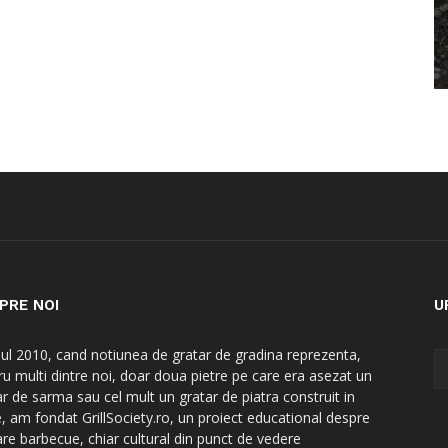
PRE NOI
U
nul 2010, cand notiunea de gratar de gradina reprezenta,
ru multi dintre noi, doar doua pietre pe care era asezat un
ar de sarma sau cel mult un gratar de piatra construit in
e, am fondat GrillSociety.ro, un proiect educational despre
are barbecue, chiar cultural din punct de vedere