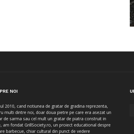
PRE NOI
U
nul 2010, cand notiunea de gratar de gradina reprezenta,
ru multi dintre noi, doar doua pietre pe care era asezat un
ar de sarma sau cel mult un gratar de piatra construit in
e, am fondat GrillSociety.ro, un proiect educational despre
are barbecue, chiar cultural din punct de vedere