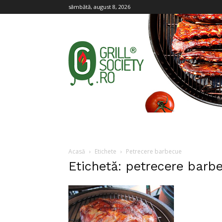
sâmbătă, august 8, 2026
Grill
Society
Acasă
Etichete
Petrecere barbecue
Etichetă: petrecere barb