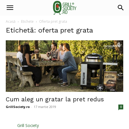
Acasă
Etichete
Oferta pret grata
Etichetă: oferta pret grata
Cum aleg un gratar la pret redus
GrillSociety.ro
-
17 martie 2019
0
Grill Society