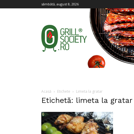
sâmbătă, august 8, 2026
Grill
Society
Acasă
Etichete
Limeta la gratar
Etichetă: limeta la gratar