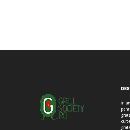
DES
In a
pent
grat
curt
grat