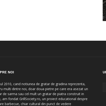
PRE NOI
U
nul 2010, cand notiunea de gratar de gradina reprezenta,
ru multi dintre noi, doar doua pietre pe care era asezat un
ar de sarma sau cel mult un gratar de piatra construit in
e, am fondat GrillSociety.ro, un proiect educational despre
are barbecue, chiar cultural din punct de vedere