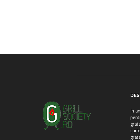
DES
In a
pent
grat
curt
grat