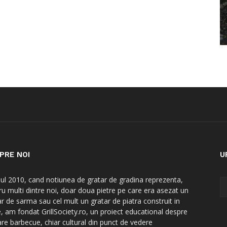
PRE NOI
U
nul 2010, cand notiunea de gratar de gradina reprezenta,
ru multi dintre noi, doar doua pietre pe care era asezat un
ar de sarma sau cel mult un gratar de piatra construit in
e, am fondat GrillSociety.ro, un proiect educational despre
are barbecue, chiar cultural din punct de vedere