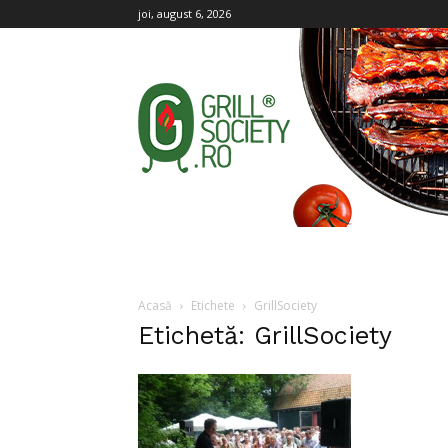
joi, august 6, 2026
Grill
Society
Acasă
Etichete
GrillSociety
Etichetă: GrillSociety