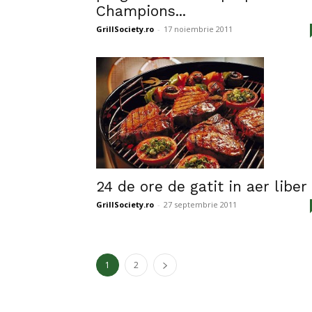
Champions...
GrillSociety.ro
-
17 noiembrie 2011
24 de ore de gatit in aer liber
GrillSociety.ro
-
27 septembrie 2011
1
2