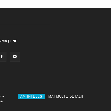
RMAȚI-NE
 că
AM INTELES
MAI MULTE DETALII
se
Acasa
Despre noi
Contact