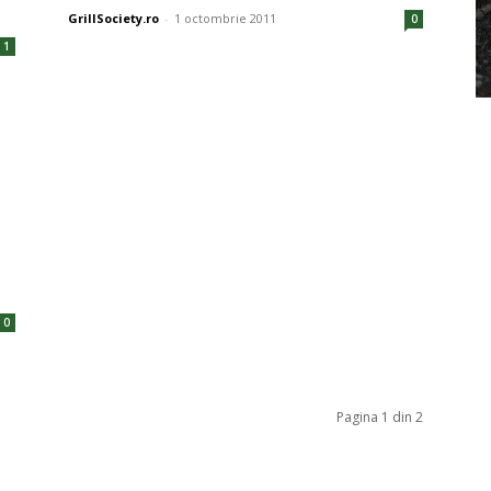
GrillSociety.ro
-
1 octombrie 2011
0
1
0
Pagina 1 din 2