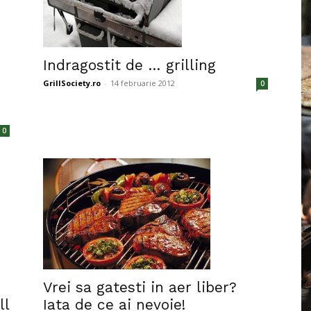
Indragostit de … grilling
GrillSociety.ro
-
14 februarie 2012
0
0
Vrei sa gatesti in aer liber?
Iata de ce ai nevoie!
ll