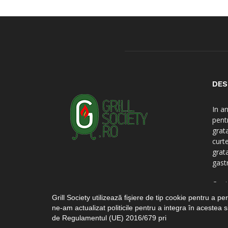
DES
In a
pent
grat
curt
grat
gast
Cont
Grill Society utilizează fişiere de tip cookie pentru a 
ne-am actualizat politicile pentru a integra în acestea s
de Regulamentul (UE) 2016/679 pri
© 2010-2024 GRILL-SOCIETY.RO Toate drepturile rezer