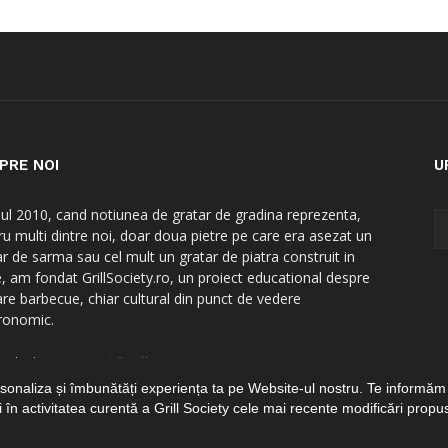
PRE NOI
U
nul 2010, cand notiunea de gratar de gradina reprezenta,
ru multi dintre noi, doar doua pietre pe care era asezat un
ar de sarma sau cel mult un gratar de piatra construit in
e, am fondat GrillSociety.ro, un proiect educational despre
are barbecue, chiar cultural din punct de vedere
ronomic.
actați-ne:
contact@grill-society.ro
personaliza și îmbunătăți experiența ta pe Website-ul nostru. Te informăm
i în activitatea curentă a Grill Society cele mai recente modificări propu
vate - by
DevPro.ro