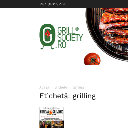
joi, august 6, 2026
Grill
Society
Acasă
Etichete
Grilling
Etichetă: grilling