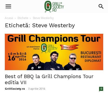
Acasă
Etichete
Steve Westerby
Etichetă: Steve Westerby
Best of BBQ la Grill Champions Tour
editia VII
GrillSociety.ro
-
3 aprilie 2016
0