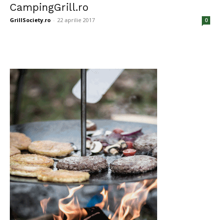
CampingGrill.ro
GrillSociety.ro
-
22 aprilie 2017
0