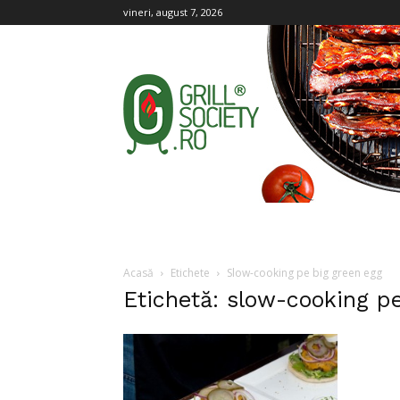
vineri, august 7, 2026
Grill
Society
Acasă
Etichete
Slow-cooking pe big green egg
Etichetă: slow-cooking p