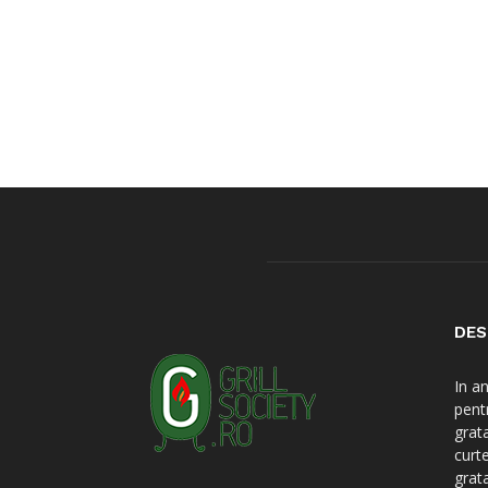
DES
In a
pent
grat
curt
grat