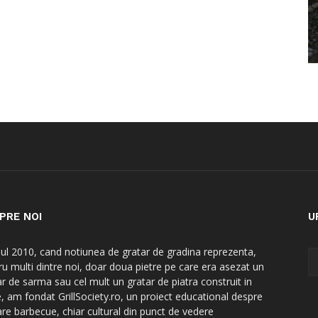
PRE NOI
U
nul 2010, cand notiunea de gratar de gradina reprezenta,
ru multi dintre noi, doar doua pietre pe care era asezat un
ar de sarma sau cel mult un gratar de piatra construit in
e, am fondat GrillSociety.ro, un proiect educational despre
are barbecue, chiar cultural din punct de vedere