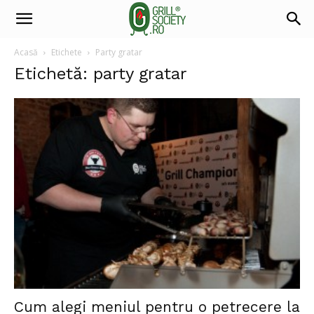
Acasă
Etichete
Party gratar
Etichetă: party gratar
Cum alegi meniul pentru o petrecere la