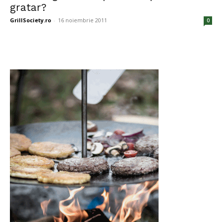
gratar?
GrillSociety.ro
-
16 noiembrie 2011
0