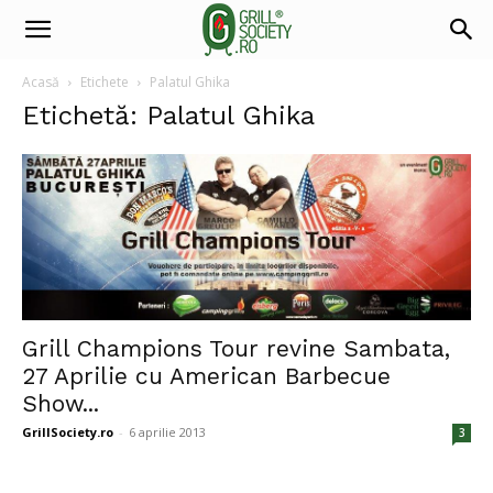
Acasă
Etichete
Palatul Ghika
Etichetă: Palatul Ghika
Grill Champions Tour revine Sambata,
27 Aprilie cu American Barbecue
Show...
GrillSociety.ro
-
6 aprilie 2013
3