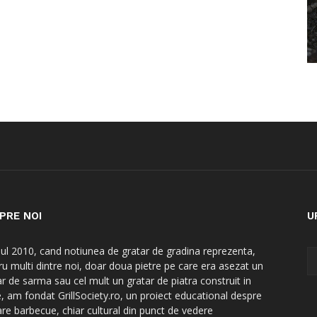
PRE NOI
U
nul 2010, cand notiunea de gratar de gradina reprezenta,
ru multi dintre noi, doar doua pietre pe care era asezat un
ar de sarma sau cel mult un gratar de piatra construit in
e, am fondat GrillSociety.ro, un proiect educational despre
are barbecue, chiar cultural din punct de vedere