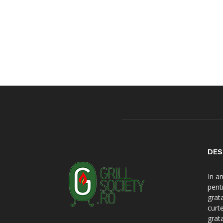
DES
In a
pent
grat
curt
grat