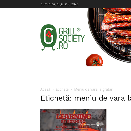
duminică, august 9, 2026
Grill
Society
Acasă
Etichete
Meniu de vara la gratar
Etichetă: meniu de vara l