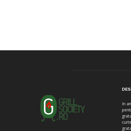
DES
In a
pent
grat
curt
grat