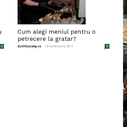
u
Cum alegi meniul pentru o
petrecere la gratar?
GrillSociety.ro
-
16 noiembrie 2011
0
0