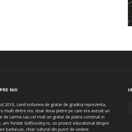
PRE NOI
U
nul 2010, cand notiunea de gratar de gradina reprezenta,
ru multi dintre noi, doar doua pietre pe care era asezat un
ar de sarma sau cel mult un gratar de piatra construit in
e, am fondat GrillSociety.ro, un proiect educational despre
are barbecue, chiar cultural din punct de vedere