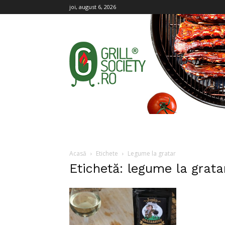
joi, august 6, 2026
Grill
Society
Acasă
Etichete
Legume la gratar
Etichetă: legume la grata