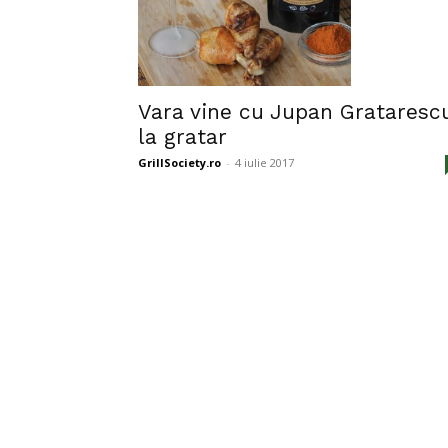
Vara vine cu Jupan Grataresc
la gratar
GrillSociety.ro
-
4 iulie 2017