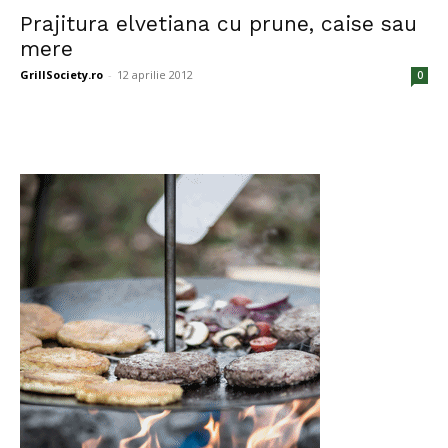
Prajitura elvetiana cu prune, caise sau
mere
GrillSociety.ro
-
12 aprilie 2012
0