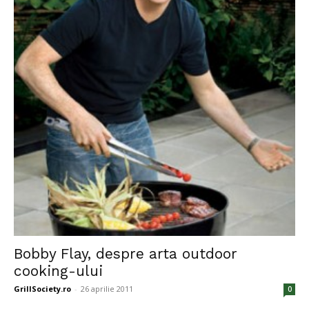
Bobby Flay, despre arta outdoor
cooking-ului
GrillSociety.ro
-
26 aprilie 2011
0