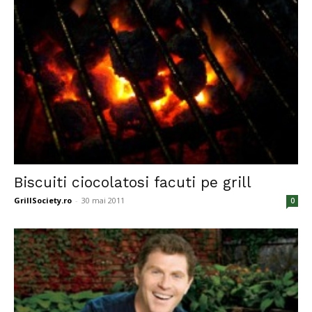
Biscuiti ciocolatosi facuti pe grill
GrillSociety.ro
-
30 mai 2011
0