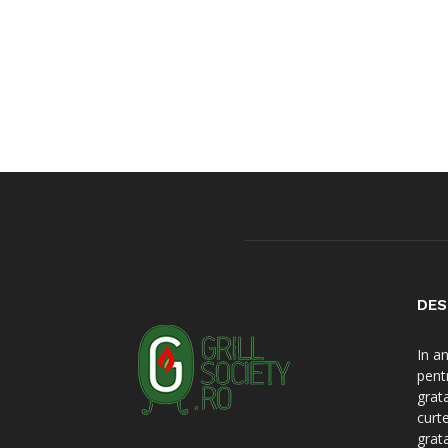
DES
In a
pent
grat
curt
grat