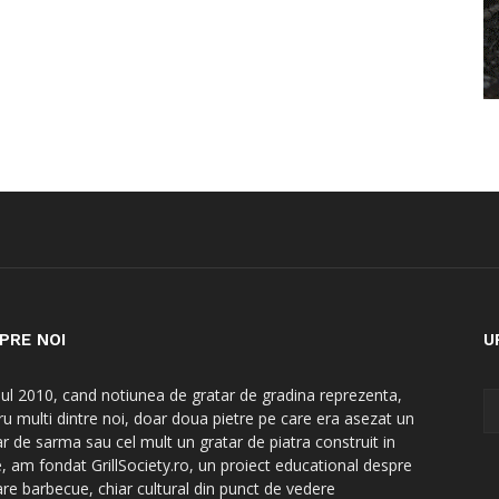
PRE NOI
U
nul 2010, cand notiunea de gratar de gradina reprezenta,
ru multi dintre noi, doar doua pietre pe care era asezat un
ar de sarma sau cel mult un gratar de piatra construit in
e, am fondat GrillSociety.ro, un proiect educational despre
are barbecue, chiar cultural din punct de vedere