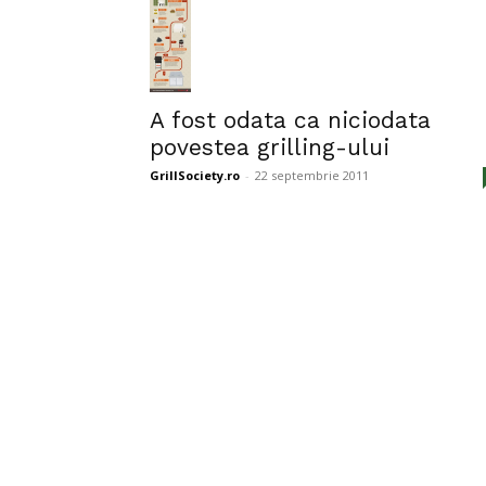
A fost odata ca niciodata
povestea grilling-ului
GrillSociety.ro
-
22 septembrie 2011