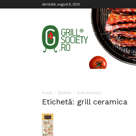
sâmbătă, august 8, 2026
Grill
Society
Acasă
Etichete
Grill ceramica
Etichetă: grill ceramica