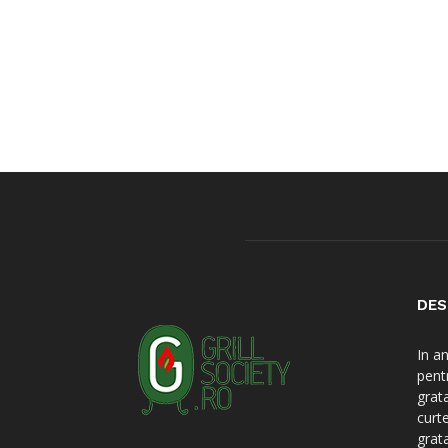
DES
In a
pent
grat
curt
grat