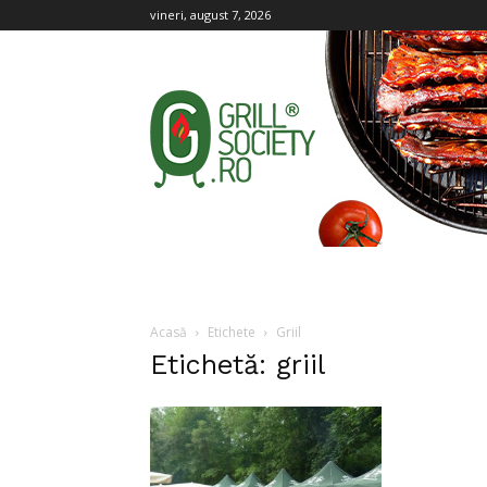
vineri, august 7, 2026
Grill
Society
Acasă
Etichete
Griil
Etichetă: griil