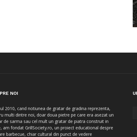
PRE NOI
U
nul 2010, cand notiunea de gratar de gradina reprezenta,
ru multi dintre noi, doar doua pietre pe care era asezat un
ar de sarma sau cel mult un gratar de piatra construit in
e, am fondat GrillSociety.ro, un proiect educational despre
are barbecue, chiar cultural din punct de vedere