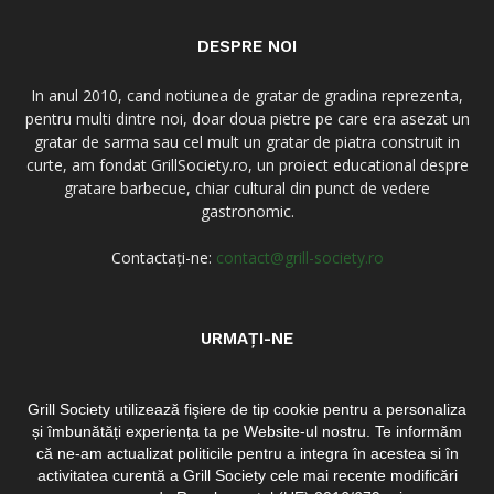
DESPRE NOI
In anul 2010, cand notiunea de gratar de gradina reprezenta,
pentru multi dintre noi, doar doua pietre pe care era asezat un
gratar de sarma sau cel mult un gratar de piatra construit in
curte, am fondat GrillSociety.ro, un proiect educational despre
gratare barbecue, chiar cultural din punct de vedere
gastronomic.
Contactați-ne:
contact@grill-society.ro
URMAȚI-NE
Grill Society utilizează fişiere de tip cookie pentru a personaliza
și îmbunătăți experiența ta pe Website-ul nostru. Te informăm
că ne-am actualizat politicile pentru a integra în acestea si în
activitatea curentă a Grill Society cele mai recente modificări
Acasa
Despre noi
Contact