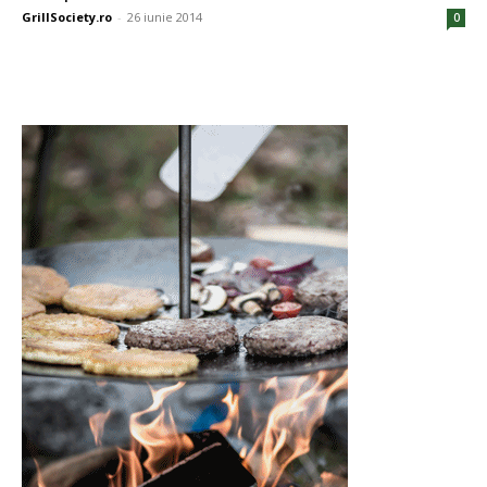
GrillSociety.ro
-
26 iunie 2014
0