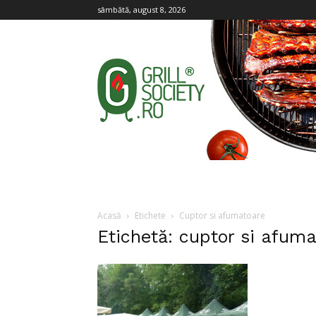
sâmbătă, august 8, 2026
Grill
Society
Acasă
Etichete
Cuptor si afumatoare
Etichetă: cuptor si afum