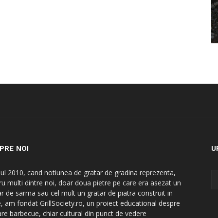
PRE NOI
U
nul 2010, cand notiunea de gratar de gradina reprezenta,
ru multi dintre noi, doar doua pietre pe care era asezat un
ar de sarma sau cel mult un gratar de piatra construit in
e, am fondat GrillSociety.ro, un proiect educational despre
are barbecue, chiar cultural din punct de vedere