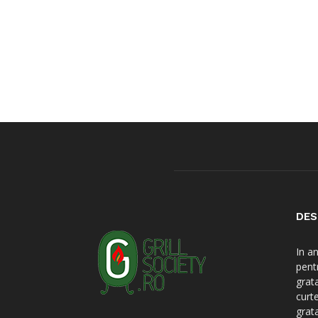
DES
In a
pent
grat
curt
grat