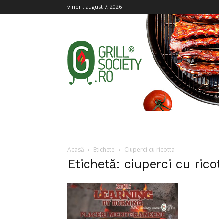
vineri, august 7, 2026
Grill
Society
Acasă
Etichete
Ciuperci cu ricotta
Etichetă: ciuperci cu rico