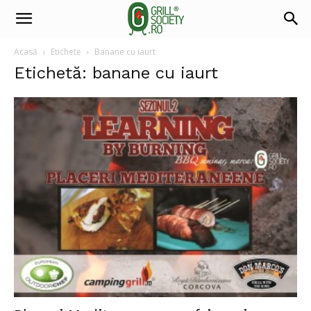
Acasă
Etichete
Banane cu iaurt
Etichetă: banane cu iaurt