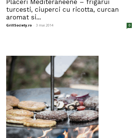
Placeri Mediteraneene – frigarui
turcesti, ciuperci cu ricotta, curcan
aromat si...
GrillSociety.ro
-
3 mai 2014
0