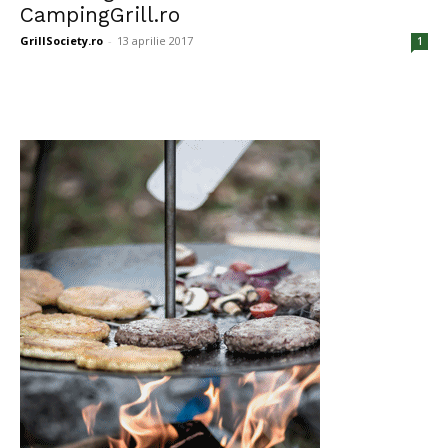
CampingGrill.ro
GrillSociety.ro
-
13 aprilie 2017
1