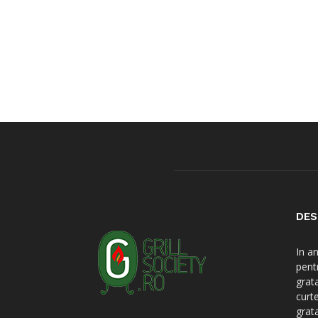
DES
In a
pent
grat
curt
grat