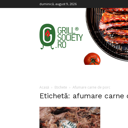
duminică, august 9, 2026
Grill
Society
Acasă
Etichete
Afumare carne de porc
Etichetă: afumare carne 