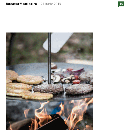
BucatarManiac.ro
-
21 iunie 2013
15